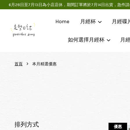
6月28日至7月13日為小店店休，期間訂單將於7月14日出貨，
Home
月經杯
月經碟
如何選擇月經杯
月
›
首頁
本月精選優惠
排列方式
優惠