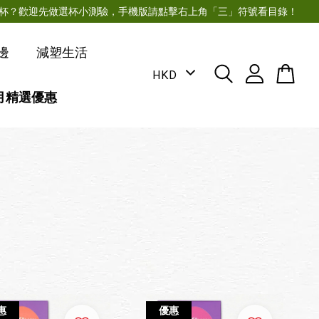
月經杯？歡迎先做選杯小測驗，手機版請點擊右上角「三」符號看目錄！
邊
減塑生活
月精選優惠
惠
優惠