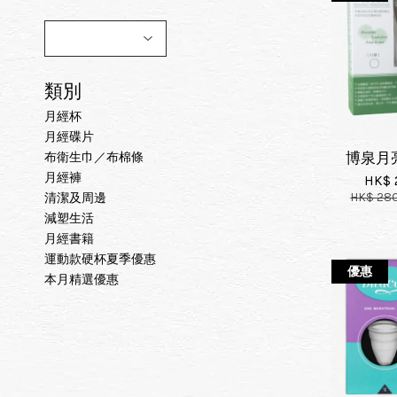
類別
月經杯
月經碟片
博泉月亮
布衛生巾／布棉條
月經褲
HK$ 
HK$ 28
清潔及周邊
減塑生活
月經書籍
運動款硬杯夏季優惠
優惠
本月精選優惠