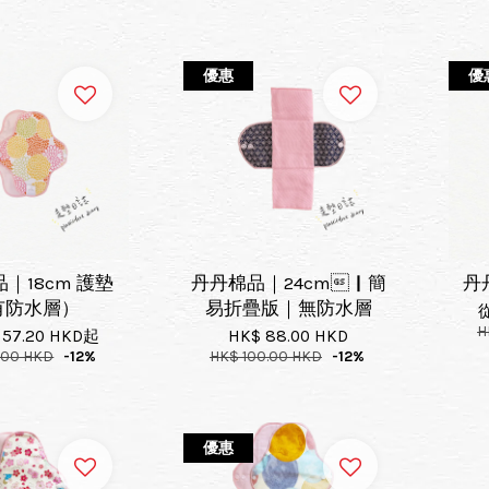
優惠
優
｜18cm 護墊
丹丹棉品｜24cm｜簡
丹
有防水層）
易折疊版｜無防水層
H
 57.20 HKD
起
HK$ 88.00 HKD
.00 HKD
-12%
HK$ 100.00 HKD
-12%
優惠