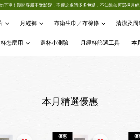
急件請勿下單！期間客服不受影響，不便之處請多多包涵．不知道如何選擇
片
月經褲
布衛生巾／布棉條
清潔及周
經杯怎麼用
選杯小測驗
月經杯篩選工具
本
您的購物車目前還是空的。
繼續購物
本月精選優惠
優惠
優