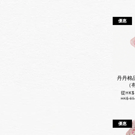
優惠
丹丹棉品
（
從
HK$
HK$ 65
優惠