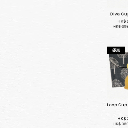
Diva C
HK$ 
HK$ 29
優惠
Loop Cu
HK$ 
HK$ 35