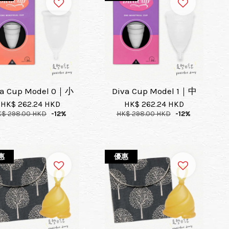
va Cup Model 0｜小
Diva Cup Model 1｜中
HK$ 262.24 HKD
HK$ 262.24 HKD
K$ 298.00 HKD
-12%
HK$ 298.00 HKD
-12%
惠
優惠