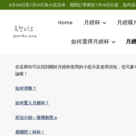
6月28日至7月13日為小店店休，期間訂單將於7月14日出貨，
Home
月經杯
月經碟
如何選擇月經杯
月
在這裡你可以找到關於月經杯使用的小提示及使用須知，也可參
論喔！
如何消毒？
如何置入月經杯？
折法介紹～發揮創意:p
展開吧！杯杯！