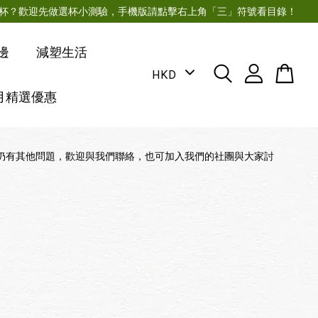
月經杯？歡迎先做選杯小測驗，手機版請點擊右上角「三」符號看目錄！
邊
減塑生活
月精選優惠
仍有其他問題，歡迎與我們聯絡，也可加入我們的社團與大家討