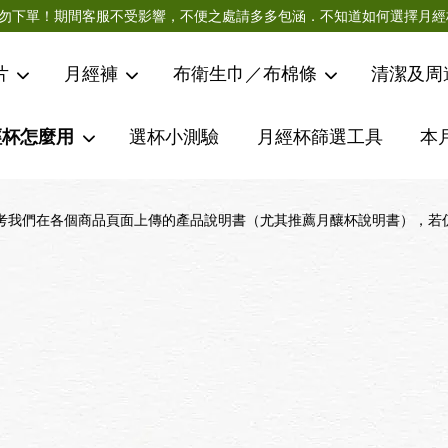
急件請勿下單！期間客服不受影響，不便之處請多多包涵．不知道如何選擇
片
月經褲
布衛生巾／布棉條
清潔及周
經杯怎麼用
選杯小測驗
月經杯篩選工具
本
您的購物車目前還是空的。
考我們在各個商品頁面上傳的產品說明書（尤其推薦月釀杯說明書），若
繼續購物