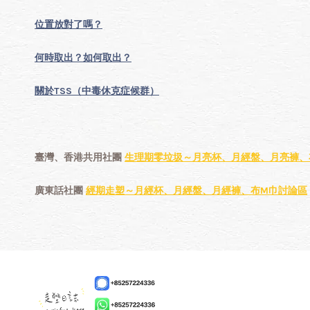
位置放對了嗎？
何時取出？如何取出？
關於TSS（中毒休克症候群）
臺灣、香港共用社團
生理期零垃圾～月亮杯、月經盤、月亮褲、
廣東話社團
經期走塑～月經杯、月經盤、月經褲、布M巾討論區