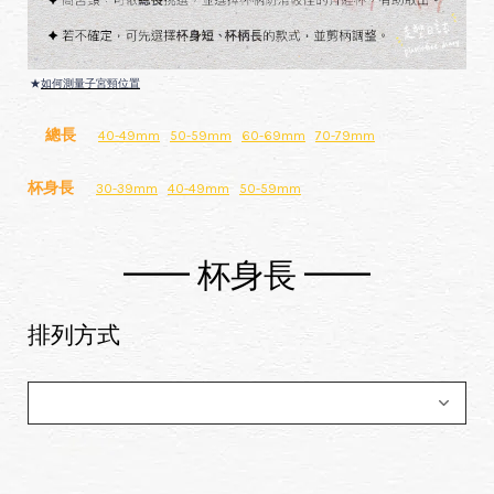
★
如何測量子宮頸位置
總長
40-49mm
50-59mm
60-69mm
70-79mm
杯身長
30-39mm
40-49mm
50-59mm
━━ 杯身長 ━━
排列方式