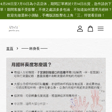
6月28日至7月13日為小店店休，期間訂單將於7月14日出貨，急件請勿下
單！期間客服不受影響，不便之處請多多包涵．不知道如何選擇月經杯？
歡迎先做選杯小測驗，手機版請點擊右上角「三」符號看目錄！
您的購物車目前還是空的。
繼續購物
›
首頁
━━ 杯身長 ━━