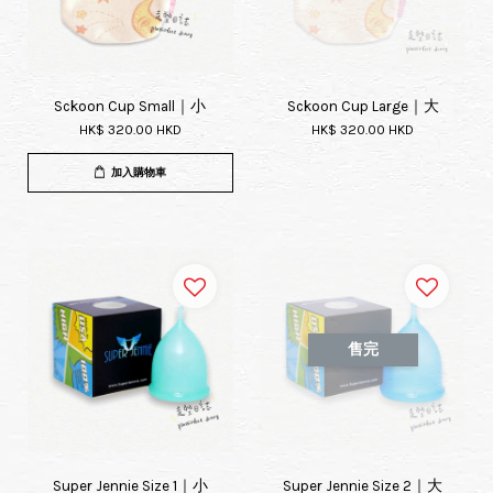
Sckoon Cup Small｜小
Sckoon Cup Large｜大
HK$ 320.00 HKD
HK$ 320.00 HKD
加入購物車
售完
Super Jennie Size 1｜小
Super Jennie Size 2｜大