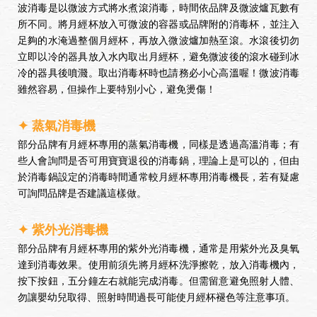
波消毒是以微波方式將水煮滾消毒，時間依品牌及微波爐瓦數有
所不同。將月經杯放入可微波的容器或品牌附的消毒杯，並注入
足夠的水淹過整個月經杯，再放入微波爐加熱至滾。水滾後切勿
立即以冷的器具放入水內取出月經杯，避免微波後的滾水碰到冰
冷的器具後噴濺。取出消毒杯時也請務必小心高溫喔！微波消毒
雖然容易，但操作上要特別小心，避免燙傷！
✦ 蒸氣消毒機
部分品牌有月經杯專用的蒸氣消毒機，同樣是透過高溫消毒；有
些人會詢問是否可用寶寶退役的消毒鍋，理論上是可以的，但由
於消毒鍋設定的消毒時間通常較月經杯專用消毒機長，若有疑慮
可詢問品牌是否建議這樣做。
✦ 紫外光消毒機
部分品牌有月經杯專用的紫外光消毒機，通常是用紫外光及臭氧
達到消毒效果。使用前須先將月經杯洗淨擦乾，放入消毒機內，
按下按鈕，五分鐘左右就能完成消毒。但需留意避免照射人體、
勿讓嬰幼兒取得、照射時間過長可能使月經杯褪色等注意事項。