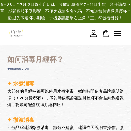
6月28日至7月13日為小店店休，期間訂單將於7月14日出貨，急件請勿下
單！期間客服不受影響，不便之處請多多包涵．不知道如何選擇月經杯？
歡迎先做選杯小測驗，手機版請點擊右上角「三」符號看目錄！
您的購物車目前還是空的。
繼續購物
如何消毒月經杯？
電腦好讀排版.png
✦ 水煮消毒
大部分的月經杯都可以使用水煮消毒，煮的時間依各品牌說明為
準（3-20分鐘都有），煮的時候務必確認月經杯不會貼到鍋邊乾
燒，乾燒可能會破壞月經杯喔！
✦ 微波消毒
部分品牌建議微波消毒，部分不建議，建議依照說明書操作。微