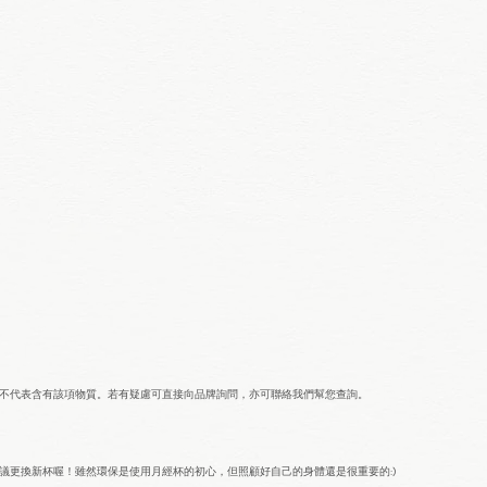
並不代表含有該項物質。若有疑慮可直接向品牌詢問，亦可聯絡我們幫您查詢。
議更換新杯喔！雖然環保是使用月經杯的初心，但照顧好自己的身體還是很重要的:)