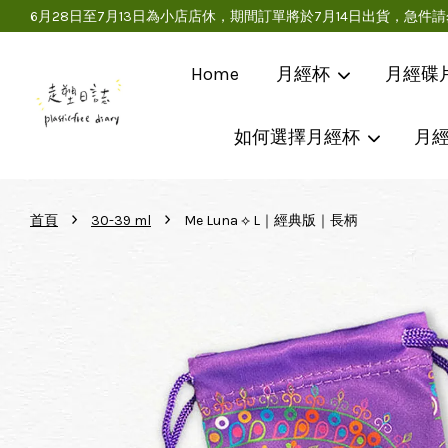
6月28日至7月13日為小店店休，期間訂單將於7月14日出貨，
Home
月經杯
月經碟
如何選擇月經杯
月
›
›
首頁
30-39 ml
Me Luna ⟡ L｜經典版｜長柄