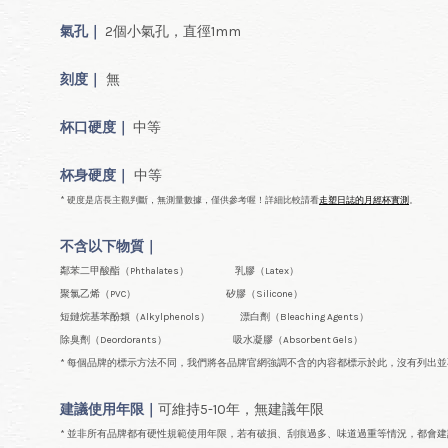
氣孔｜
2個小氣孔，直徑1mm
刻度｜
無
杯口
硬度｜
中等
杯身硬度｜
中等
* 硬度是店長主觀判斷，無測量數據，僅供參考喔！詳細比較請看
走塑日誌的月經杯實測
。
不含以下物質｜
鄰苯二甲酸酯（Phthalates） 乳膠（Latex）
聚氯乙烯（PVC） 矽膠（Silicone）
短鏈烷基苯酚類（Alkylphenols） 漂白劑（Bleaching Agents）
除臭劑（Deordorants） 吸水凝膠（Absorbent Gels）
* 每個品牌的標示方法不同，我們將各品牌官網強調不含的內容都標示於此，沒有列出
建議使用年限｜
可維持5-10年
，無建議年限
* 並非所有品牌都有硬性規範使用年限，若有破損、刮痕過多、味道過重等情況，都會建