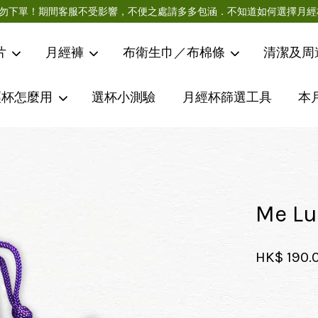
急件請勿下單！期間客服不受影響，不便之處請多多包涵．不知道如何選擇
片
月經褲
布衛生巾／布棉條
清潔及周
經杯怎麼用
選杯小測驗
月經杯篩選工具
本
您的購物車目前還是空的。
繼續購物
Me 
HK$ 190.