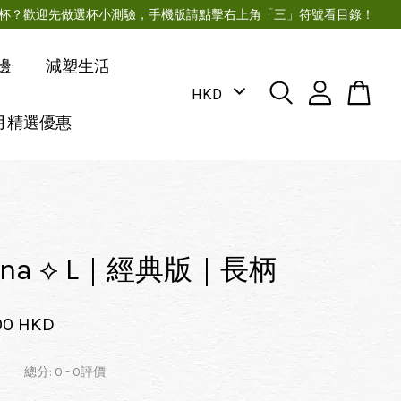
月經杯？歡迎先做選杯小測驗，手機版請點擊右上角「三」符號看目錄！
邊
減塑生活
月精選優惠
Luna ⟡ L｜經典版｜長柄
00 HKD
總分:
0
-
0
評價