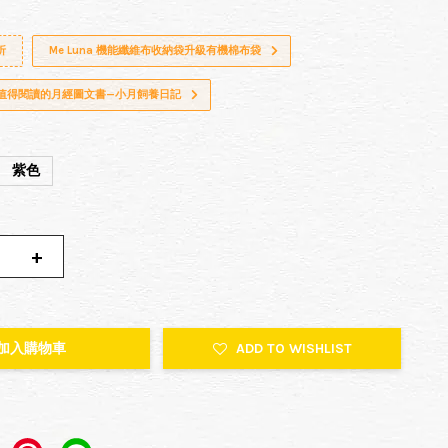
折
Me Luna 機能纖維布收納袋升級有機棉布袋
超值得閱讀的月經圖文書—小月飼養日記
紫色
+
加入購物車
ADD TO WISHLIST