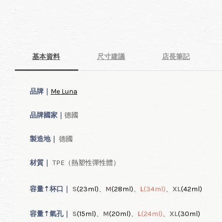
凱娜｜完勝！生理期－小
月飼養日記
-
+
HK$ 40.00 HKD
HK$ 80.00 HKD
基本資料
尺寸建議
店長筆記
加入購物車
品牌｜
Me Luna
品牌國家｜
德國
製造地｜
德國
材質｜
TPE（熱塑性彈性體）
容量
⇡
杯口｜
S
(23ml
)
、
M
(28ml
)
、
L
(34ml
)
、
XL
(42ml
)
容量
⇡
氣
孔｜
S
(15ml
)
、
M
(20ml
)
、
L
(24ml
)
、
XL
(30ml
)