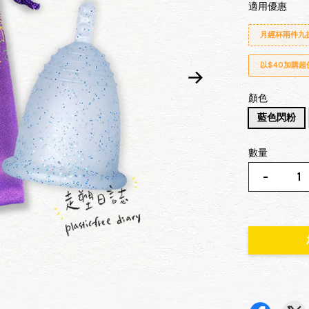
適用優惠
月經杯兩件九
以$40加購
顏色
藍色閃粉
數量
-