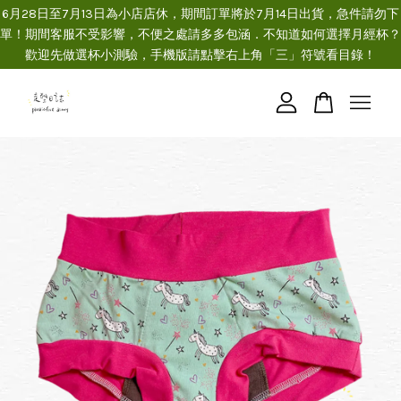
6月28日至7月13日為小店店休，期間訂單將於7月14日出貨，急件請勿下
單！期間客服不受影響，不便之處請多多包涵．不知道如何選擇月經杯？
歡迎先做選杯小測驗，手機版請點擊右上角「三」符號看目錄！
您的購物車目前還是空的。
繼續購物