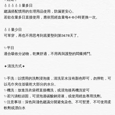
💧💧💧💧💧量多日
建議搭配慣用的生理用品使用，防漏更安心。
若欲在量多日直接使用，應依照經血量每4-8小時更換一次。
💧💧量少日
可單穿，再也不用思考到底要墊到第5678天了。
✨平日
適合吸收分泌物，乾爽舒適，不用再與護墊的悶癢搏鬥。
🔸清洗方式🔸
✨手洗：以慣用的洗劑浸泡後，清洗至水沒有顏色即可，勿擰乾，可
以毛巾夾住並吸乾大部分的水分。
✨機洗：放進洗衣袋裡直接機洗，或浸泡後再機洗皆可
✨若污漬較頑固，可浸泡過碳酸鈉溶液，或使用經血專用洗劑。
✨注意事項：深色與淺色建議分開避免染色、不可熨燙、不可使用柔
軟劑或漂白水