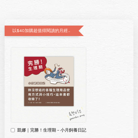
以$40加購超值得閱讀的月經圖文書—小月飼養日記
凱娜｜完勝！生理期－小月飼養日記