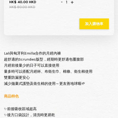
-
+
HK$ 40.00 HKD
HK$ 80.00 HKD
加入購物車
Lali與匈牙利Emilla合作的月經內褲
超舒適的Scrundies版型，經期時更舒適包覆腹部
月經前後量少的日子可以直接使用
量多時可以搭配月經杯、布衛生巾、棉條、衛生棉使用
雙重防漏更安心
減少拋棄式護墊及衛生棉的使用～更友善地球喔🌱
商品特色
✨前後吸收區域超高
✨後方口袋設計，清洗時更易乾