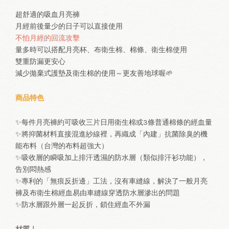
超舒適的吸血月亮褲
月經前後量少的日子可以直接使用
不怕月經的回流攻擊
量多時可以搭配月亮杯、布衛生棉、棉條、衛生棉使用
雙重防漏更安心
減少拋棄式護墊及衛生棉的使用～更友善地球喔🌱
商品特色
✨每件月亮褲約可吸收三片日用衛生棉或3條普通棉條的經血量
✨將抑菌材料直接混進紗線裡，再織成「內建」抗菌除臭的機
能布料（台灣的布料超強大）
✨吸收層的瞬吸加上排汗透濕的防水層（類似排汗衫功能），
告別悶熱感
✨專利的「無痕反折邊」工法，沒有車縫線，解決了一般月亮
褲及布衛生棉經血易由車縫線穿透防水層滲出的問題
✨防水層跟外層一起反折，鎖住經血不外漏