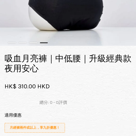
吸血月亮褲｜中低腰｜升級經典款
夜用安心
HK$ 310.00 HKD
總分:
0
-
0
評價
適用優惠
月經褲兩件或以上，享九折優惠！