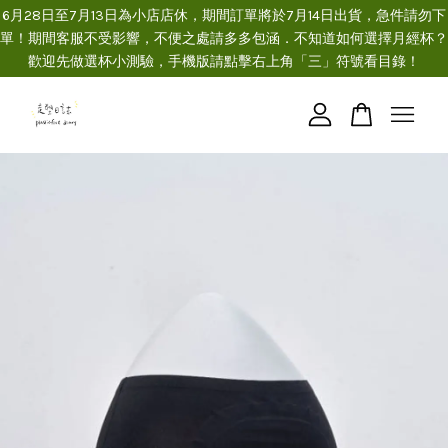
6月28日至7月13日為小店店休，期間訂單將於7月14日出貨，急件請勿下
單！期間客服不受影響，不便之處請多多包涵．不知道如何選擇月經杯？
歡迎先做選杯小測驗，手機版請點擊右上角「三」符號看目錄！
您的購物車目前還是空的。
繼續購物