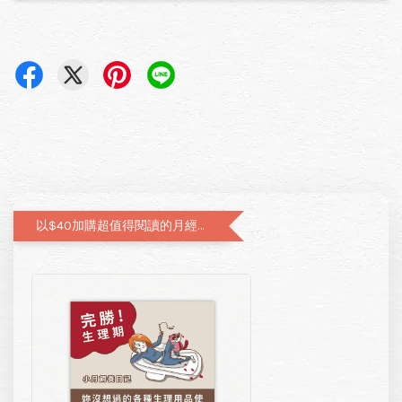
以$40加購超值得閱讀的月經圖文書—小月飼養日記