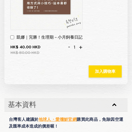
凱娜｜完勝！生理期－小月飼養日記
-
+
HK$ 40.00 HKD
HK$ 80.00 HKD
加入購物車
基本資料
台灣客人建議於
地球人・愛嚐鮮官網
購買此商品，免除因空運
及匯率成本造成的價差喔！