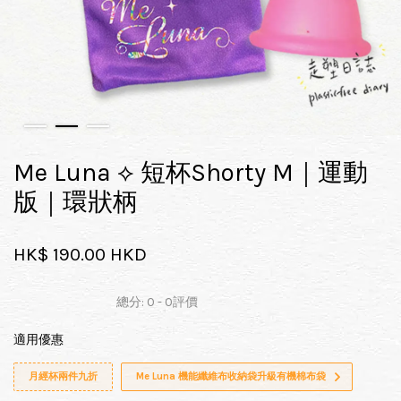
Me Luna ⟡ 短杯Shorty M｜運動
版｜環狀柄
HK$ 190.00 HKD
總分:
0
-
0
評價
適用優惠
月經杯兩件九折
Me Luna 機能纖維布收納袋升級有機棉布袋