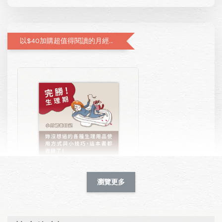
以$40加購超值得閱讀的月經圖文書—小月飼養日記
瀏覽更多
凱娜｜完勝！生理期－小月飼養日記
-
+
HK$ 40.00 HKD