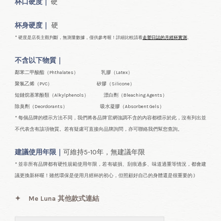
杯口
硬度｜
硬
杯身硬度｜
硬
* 硬度是店長主觀判斷，無測量數據，僅供參考喔！詳細比較請看
走塑日誌的月經杯實測
。
不含以下物質｜
鄰苯二甲酸酯（Phthalates） 乳膠（Latex）
聚氯乙烯（PVC） 矽膠（Silicone）
短鏈烷基苯酚類（Alkylphenols） 漂白劑（Bleaching Agents）
除臭劑（Deordorants） 吸水凝膠（Absorbent Gels）
* 每個品牌的標示方法不同，我們將各品牌官網強調不含的內容都標示於此，沒有列出並
不代表含有該項物質。若有疑慮可直接向品牌詢問，亦可聯絡我們幫您查詢。
建議使用年限｜
可維持5-10年，無建議年限
* 並非所有品牌都有硬性規範使用年限，若有破損、刮痕過多、味道過重等情況，都會建
議更換新杯喔！雖然環保是使用月經杯的初心，但照顧好自己的身體還是很重要的:)
✦
Me Luna 其他款式連結