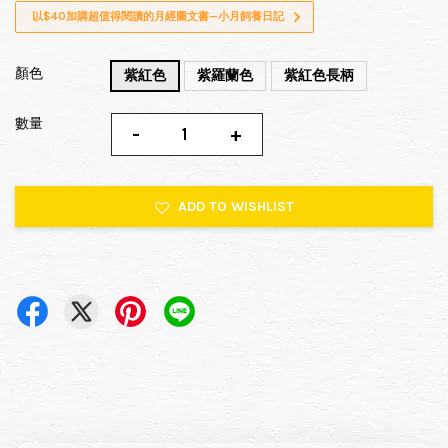
以$40加購超值得閱讀的月經圖文書—小月飼養日記
顏色
紫紅色
紫羅蘭色
紫紅色長柄
數量
-
+
ADD TO WISHLIST