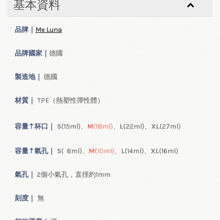
基本資料
HK$ 80.00 HKD
品牌｜
Me Luna
加入購物車
品牌國家｜
德國
製造地｜
德國
材質｜
TPE（熱塑性彈性體）
容量
⇡
杯口｜
S
(15ml
)、
M
(18ml
)
、
L
(22ml
)、
XL
(27ml
)
容量
⇡
氣
孔｜
S
( 8ml
)、
M
(10ml
)
、
L
(14ml
)、
XL
(16ml
)
氣孔｜
2個小氣孔，直徑約1mm
刻度｜
無