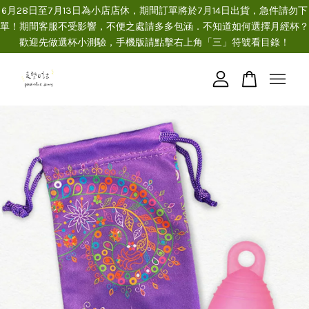
6月28日至7月13日為小店店休，期間訂單將於7月14日出貨，急件請勿下
單！期間客服不受影響，不便之處請多多包涵．不知道如何選擇月經杯？
歡迎先做選杯小測驗，手機版請點擊右上角「三」符號看目錄！
您的購物車目前還是空的。
繼續購物