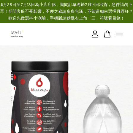
6月28日至7月13日為小店店休，期間訂單將於7月14日出貨，急件請勿下
單！期間客服不受影響，不便之處請多多包涵．不知道如何選擇月經杯？
歡迎先做選杯小測驗，手機版請點擊右上角「三」符號看目錄！
您的購物車目前還是空的。
繼續購物