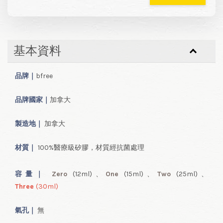
基本資料
品牌｜
bfree
品牌國家｜
加拿大
製造地｜
加拿大
材質｜
100%醫療級矽膠，材質經抗菌處理
容量
｜
Zero
(12ml
)、
One
(15ml
)
、
Two
(25ml
)
、
Three
(30ml
)
氣孔｜
無