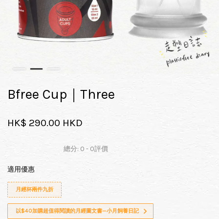
Bfree Cup｜Three
HK$ 290.00 HKD
總分:
0
-
0
評價
適用優惠
月經杯兩件九折
以$40加購超值得閱讀的月經圖文書—小月飼養日記