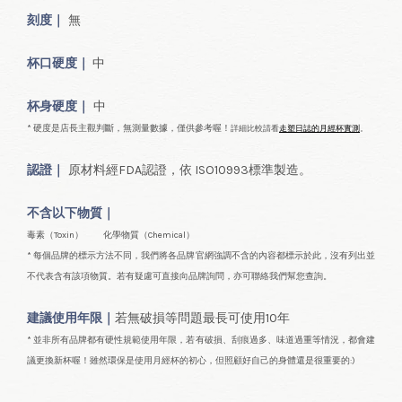
刻度｜
無
杯口
硬度｜
中
杯身硬度｜
中
* 硬度是店長主觀判斷，無測量數據，僅供參考喔！
詳細比較請看
走塑日誌的月經杯實測
。
認證｜
原材料經FDA認證，依
ISO10993標準製造。
不含以下物質｜
毒素（Toxin） 化學物質（Chemical）
* 每個品牌的標示方法不同，我們將各品牌官網強調不含的內容都標示於此，沒有列出並
不代表含有該項物質。若有疑慮可直接向品牌詢問，亦可聯絡我們幫您查詢。
建議使用年限｜
若無破損等問題最長可使用10年
* 並非所有品牌都有硬性規範使用年限，若有破損、刮痕過多、味道過重等情況，都會建
議更換新杯喔！雖然環保是使用月經杯的初心，但照顧好自己的身體還是很重要的:)