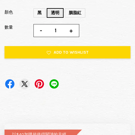
顏色
黑
透明
胭脂紅
數量
-
+
ADD TO WISHLIST
以$40加購超值得閱讀的月經圖文書—小月飼養日記