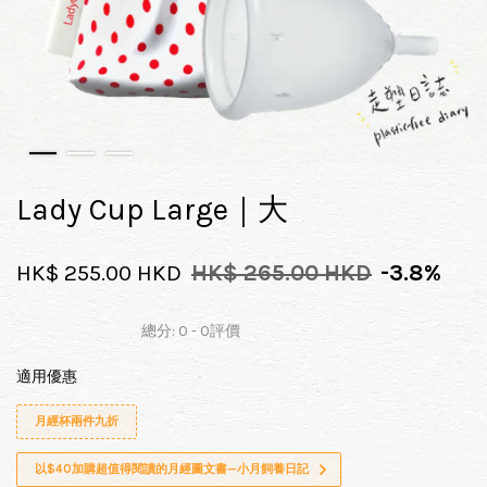
Lady Cup Large｜大
HK$ 255.00 HKD
HK$ 265.00 HKD
-3.8%
總分:
0
-
0
評價
適用優惠
月經杯兩件九折
以$40加購超值得閱讀的月經圖文書—小月飼養日記