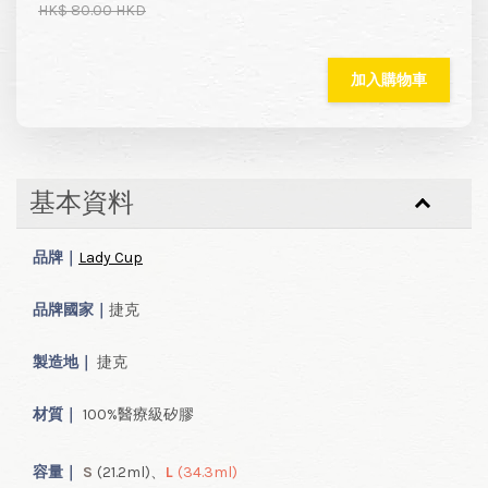
HK$ 80.00 HKD
加入購物車
基本資料
品牌｜
Lady Cup
品牌國家｜
捷克
製造地｜
捷克
材質｜
100%醫療級矽膠
容量
｜
S
(21.2ml
)、
L
(34.3ml
)