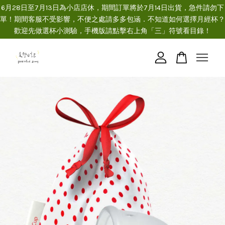
6月28日至7月13日為小店店休，期間訂單將於7月14日出貨，急件請勿下
單！期間客服不受影響，不便之處請多多包涵．不知道如何選擇月經杯？
歡迎先做選杯小測驗，手機版請點擊右上角「三」符號看目錄！
您的購物車目前還是空的。
繼續購物