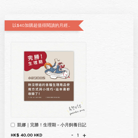
以$40加購超值得閱讀的月經圖文書—小月飼養日記
凱娜｜完勝！生理期－小月飼養日記
-
+
HK$ 40.00 HKD