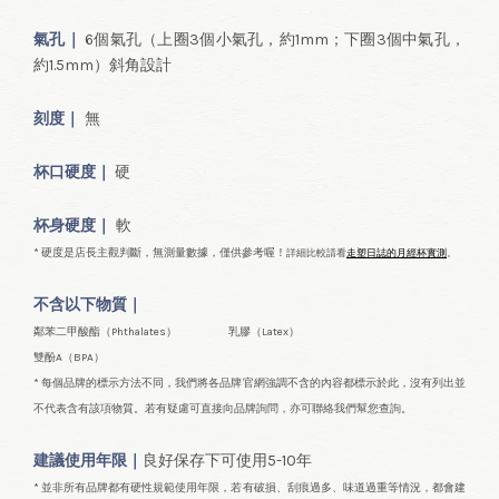
氣孔｜
6個氣孔（上圈3個小氣孔，約1mm；下圈3個中氣孔，
約1.5mm）斜角設計
刻度｜
無
杯口
硬度｜
硬
杯身硬度｜
軟
* 硬度是店長主觀判斷，無測量數據，僅供參考喔！
詳細比較請看
走塑日誌的月經杯實測
。
不含以下物質｜
鄰苯二甲酸酯（Phthalates） 乳膠（Latex）
雙酚A（BPA）
* 每個品牌的標示方法不同，我們將各品牌官網強調不含的內容都標示於此，沒有列出並
不代表含有該項物質。若有疑慮可直接向品牌詢問，亦可聯絡我們幫您查詢。
建議使用年限｜
良好保存下可使用5-10年
* 並非所有品牌都有硬性規範使用年限，若有破損、刮痕過多、味道過重等情況，都會建