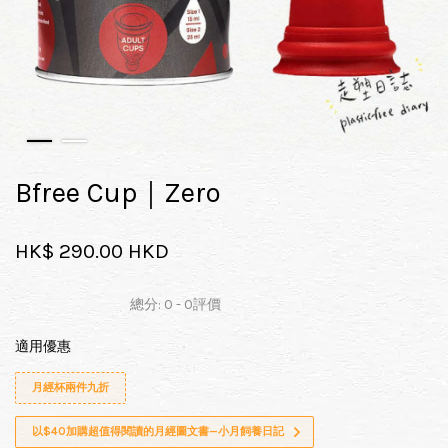
Bfree Cup｜Zero
HK$ 290.00 HKD
總分:
0
-
0
評價
適用優惠
月經杯兩件九折
以$40加購超值得閱讀的月經圖文書—小月飼養日記