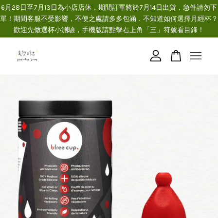
6月28日至7月13日為小店店休，期間訂單將於7月14日出貨，急件請勿下
單！期間客服不受影響，不便之處請多多包涵．不知道如何選擇月經杯？
歡迎先做選杯小測驗，手機版請點擊右上角「三」符號看目錄！
您的購物車目前還是空的。
繼續購物