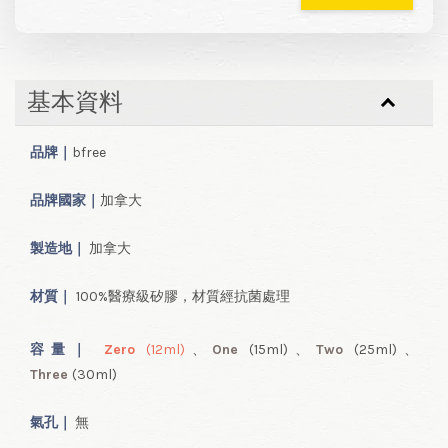
基本資料
品牌｜
bfree
品牌國家｜
加拿大
製造地｜
加拿大
材質｜
100%醫療級矽膠，材質經抗菌處理
容量
｜
Zero
(12ml
)
、
One
(15ml
)
、
Two
(25ml
)
、
Three
(30ml
)
氣孔｜
無