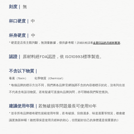
刻度｜
無
杯口
硬度｜
中
杯身硬度｜
中
* 硬度是店長主觀判斷，無測量數據，僅供參考喔！
詳細比較請看
走塑日誌的月經杯實測
。
認證｜
原材料經FDA認證，依
ISO10993標準製造。
不含以下物質｜
毒素（Toxin） 化學物質（Chemical）
* 每個品牌的標示方法不同，我們將各品牌官網強調不含的內容都標示於此，沒有列出並
不代表含有該項物質。若有疑慮可直接向品牌詢問，亦可聯絡我們幫您查詢。
建議使用年限｜
若無破損等問題最長可使用10年
* 並非所有品牌都有硬性規範使用年限，若有破損、刮痕過多、味道過重等情況，都會建
議更換新杯喔！雖然環保是使用月經杯的初心，但照顧好自己的身體還是很重要的:)