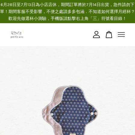
6月28日至7月13日為小店店休，期間訂單將於7月14日出貨，急件請勿下
單！期間客服不受影響，不便之處請多多包涵．不知道如何選擇月經杯？
歡迎先做選杯小測驗，手機版請點擊右上角「三」符號看目錄！
您的購物車目前還是空的。
繼續購物