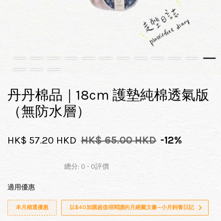
丹丹棉品｜18cm 護墊純棉透氣版
（無防水層）
HK$ 57.20 HKD
HK$ 65.00 HKD
-12%
總分:
0
-
0
評價
適用優惠
本月精選優惠
以$40加購超值得閱讀的月經圖文書—小月飼養日記