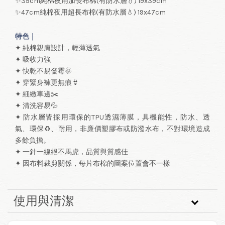
✨39cm純棉夜用加長布棉(有防水層💧) 19x39cm
✨47cm純棉夜用超長布棉(有防水層💧) 19x47cm
特色｜
✦ 純棉親膚設計，輕薄透氣
✦ 吸收力強
✦ 快乾不易發霉🌞
✦ 穿緊身褲更無痕👙
✦ 細緻車邊✂️
✦ 清洗容易💦
✦ 防水層皆採用環保的TPU透濕薄膜，具機能性，防水、透
氣、環保♻、耐用，非廉價塑膠布或防潑水布，不對環境造成
多餘負擔。
✦ 一針一線絕不馬虎，品質與質感佳
✦ 因布料裁剪關係，每片布棉的圖案位置會不一樣
使用與清潔