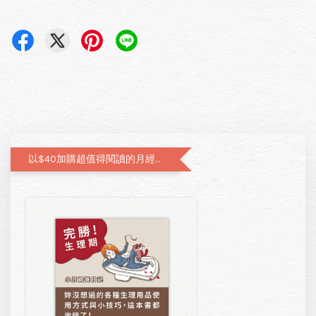
以$40加購超值得閱讀的月經圖文書—小月飼養日記