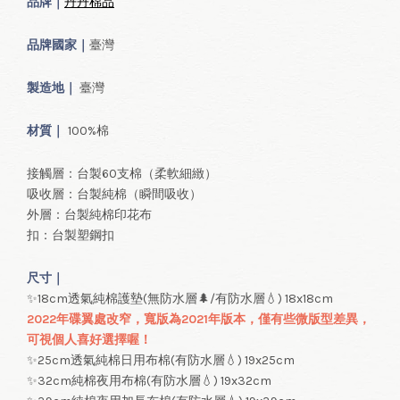
品牌｜
丹丹棉品
品牌國家｜
臺灣
製造地｜
臺灣
材質｜
100%棉
接觸層：台製60支棉（柔軟細緻）
吸收層：台製純棉（瞬間吸收）
外層：台製純棉印花布
扣：台製塑鋼扣
尺寸｜
✨18cm透氣純棉護墊(無防水層🌲/有防水層💧) 18x18cm
2022年碟翼處改窄，寬版為2021年版本，僅有些微版型差異，
可視個人喜好選擇喔！
✨25cm透氣純棉日用布棉(有防水層💧) 19x25cm
✨32cm純棉夜用布棉(有防水層💧) 19x32cm