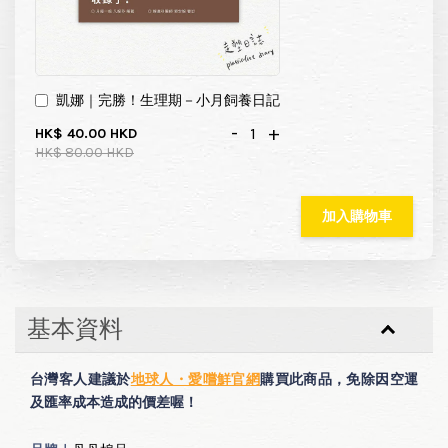
凱娜｜完勝！生理期－小月飼養日記
-
+
HK$ 40.00 HKD
HK$ 80.00 HKD
加入購物車
基本資料
台灣客人建議於
地球人・愛嚐鮮官網
購買此商品，免除因空運
及匯率成本造成的價差喔！