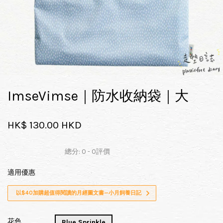
ImseVimse｜防水收納袋｜大
HK$ 130.00 HKD
總分:
0
-
0
評價
適用優惠
以$40加購超值得閱讀的月經圖文書—小月飼養日記
花色
Blue Sprinkle