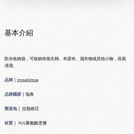
基本介紹
防水收納袋，可收納布衛生棉、布尿布、濕衣物或其他小物，容易
清潔。
品牌｜
ImseVimse
品牌國家｜
瑞典
製造地｜
拉脫維亞
材質｜
PUL
聚氨酯塗層