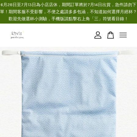
6月28日至7月13日為小店店休，期間訂單將於7月14日出貨，急件請勿下
單！期間客服不受影響，不便之處請多多包涵．不知道如何選擇月經杯？
歡迎先做選杯小測驗，手機版請點擊右上角「三」符號看目錄！
您的購物車目前還是空的。
繼續購物