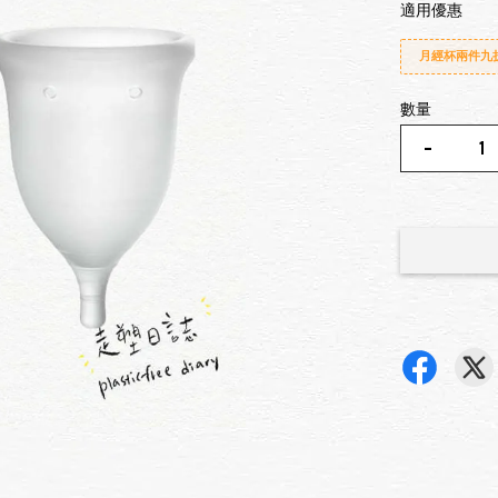
適用優惠
月經杯兩件九
數量
-