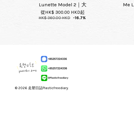
Lunette Model 2｜大
Me 
從
HK$ 300.00 HKD
起
HK$ 360.00 HKD
-16.7%
© 2026 走塑日誌Plasticfreediary.