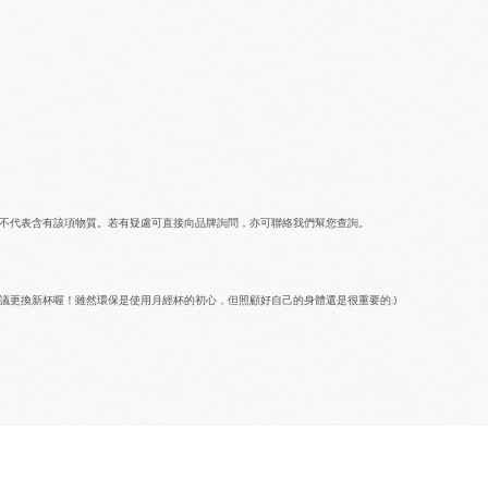
並不代表含有該項物質。若有疑慮可直接向品牌詢問，亦可聯絡我們幫您查詢。
議更換新杯喔！雖然環保是使用月經杯的初心，但照顧好自己的身體還是很重要的:)