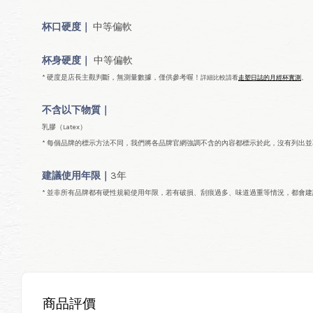
杯口
硬度｜
中等偏軟
杯身硬度｜
中等偏軟
* 硬度是店長主觀判斷，無測量數據，僅供參考喔！
詳細比較請看
走塑日誌的月經杯實測
。
不含以下物質｜
乳膠（Latex）
* 每個品牌的標示方法不同，我們將各品牌官網強調不含的內容都標示於此，沒有列出
建議使用年限｜
3年
* 並非所有品牌都有硬性規範使用年限，若有破損、刮痕過多、味道過重等情況，都會建
商品評價