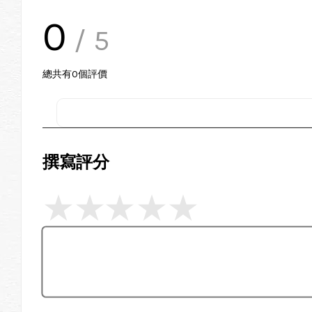
0
/ 5
總共有
0
個評價
撰寫評分