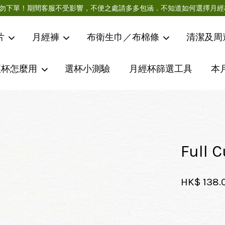
急件請勿下單！期間客服不受影響，不便之處請多多包涵．不知道如何選擇
片
月經褲
布衛生巾／布棉條
清潔及周
經杯怎麼用
選杯小測驗
月經杯篩選工具
本
您的購物車目前還是空的。
繼續購物
Full 
HK$ 138.