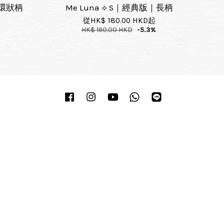
｜環狀柄
Me Luna ⟡ S｜經典版｜長柄
從
HK$ 180.00 HKD
起
HK$ 190.00 HKD
-5.3%
Facebook
Instagram
YouTube
Whatsapp
Line