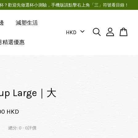
月經杯？歡迎先做選杯小測驗，手機版請點擊右上角「三」符號看目錄！
邊
減塑生活
月精選優惠
Cup Large｜大
00 HKD
總分:
0
-
0
評價