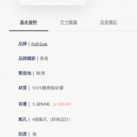
基本資料
尺寸建議
店長筆記
品牌｜
Full Cup
品牌國家｜
香港
製造地｜
歐洲
材質｜
100%醫療級矽膠
容量
｜
S
(25ml
)
、
L
(30ml
)
氣孔｜
4個氣孔（斜角設計）
刻度｜
無