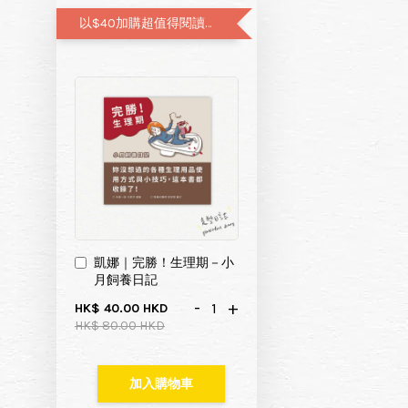
以$40加購超值得閱讀的月經圖文書—小月飼養日記
凱娜｜完勝！生理期－小
月飼養日記
-
+
HK$ 40.00 HKD
HK$ 80.00 HKD
加入購物車