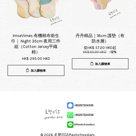
ImseVimes 有機棉布衛生
丹丹棉品｜18cm 護墊（有
巾｜ Night 35cm 夜用三件
防水層）
組（Cotton Jersey平織
從
HK$ 57.20 HKD
起
棉）
HK$ 65.00 HKD
-12%
HK$ 295.00 HKD
加入購物車
加入購物車
© 2026 走塑日誌Plasticfreediary.