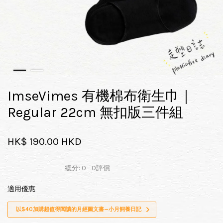
ImseVimes 有機棉布衛生巾｜
Regular 22cm 無扣版三件組
HK$ 190.00 HKD
總分:
0
-
0
評價
適用優惠
以$40加購超值得閱讀的月經圖文書—小月飼養日記