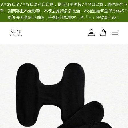
6月28日至7月13日為小店店休，期間訂單將於7月14日出貨，急件請勿下
單！期間客服不受影響，不便之處請多多包涵．不知道如何選擇月經杯？
歡迎先做選杯小測驗，手機版請點擊右上角「三」符號看目錄！
您的購物車目前還是空的。
繼續購物