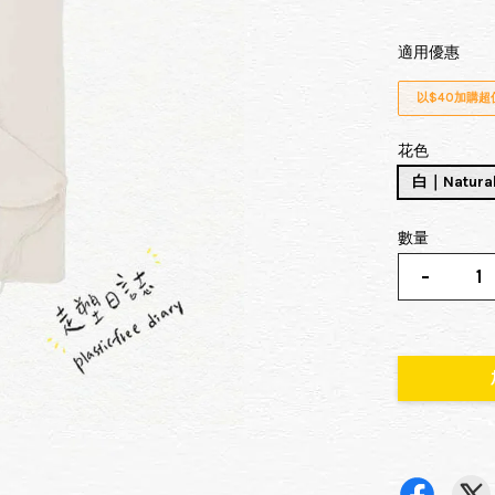
適用優惠
以$40加購
花色
白｜Natura
數量
-