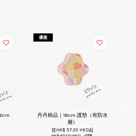
優惠
6cm
丹丹棉品｜18cm 護墊（有防水
層）
從
HK$ 57.20 HKD
起
HK$ 65.00 HKD
-12%