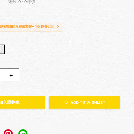
總分:
0
-
0
評價
超值得閱讀的月經圖文書—小月飼養日記
l
+
加入購物車
ADD TO WISHLIST