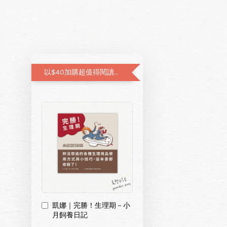
以$40加購超值得閱讀的月經圖文書—小月飼養日記
凱娜｜完勝！生理期－小
月飼養日記