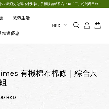
月經杯？歡迎先做選杯小測驗，手機版請點擊右上角「三」符號看目錄！
邊
減塑生活
月精選優惠
eVimes 有機棉布棉條｜綜合尺
組
.00 HKD