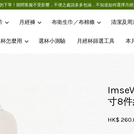
急件請勿下單！期間客服不受影響，不便之處請多多包涵．不知道如何選擇
片
月經褲
布衛生巾／布棉條
清潔及周
經杯怎麼用
選杯小測驗
月經杯篩選工具
本
您的購物車目前還是空的。
繼續購物
Ims
寸8件
HK$ 260