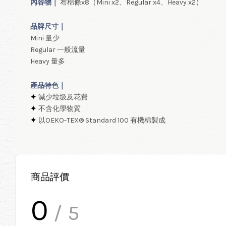
內容物｜
布棉條x8（Mini x2、Regular x4、Heavy x2）
品牌尺寸｜
Mini 量少
Regular 一般流量
Heavy 量多
產品特色｜
✦
減少垃圾及花費
✦
不含化學物質
✦
以OEKO-TEX® Standard 100 有機棉製成
商品評價
0
/ 5