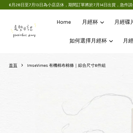
6月28日至7月13日為小店店休，期間訂單將於7月14日出貨，
Home
月經杯
月經碟
如何選擇月經杯
月
›
首頁
ImseVimes 有機棉布棉條｜綜合尺寸8件組