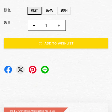
顏色
桃紅
藍色
透明
數量
-
+
ADD TO WISHLIST
以$40加購超值得閱讀的月經圖文書—小月飼養日記