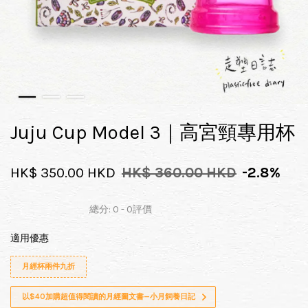
Juju Cup Model 3｜高宮頸專用杯
HK$ 350.00 HKD
HK$ 360.00 HKD
-2.8%
總分:
0
-
0
評價
適用優惠
月經杯兩件九折
以$40加購超值得閱讀的月經圖文書—小月飼養日記