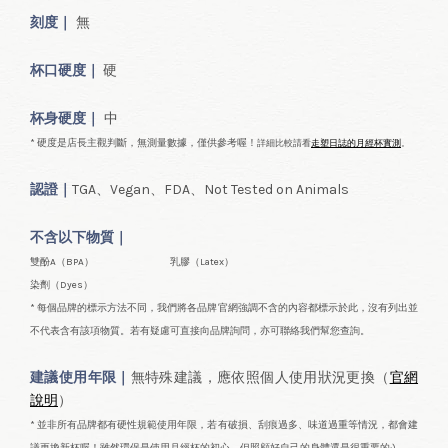
刻度｜
無
杯口
硬度｜
硬
杯身硬度｜
中
* 硬度是店長主觀判斷，無測量數據，僅供參考喔！
詳細比較請看
走塑日誌的月經杯實測
。
認證｜
TGA、Vegan、FDA、Not Tested on Animals
不含以下物質｜
雙酚A（BPA）
乳膠（Latex）
染劑（Dyes）
* 每個品牌的標示方法不同，我們將各品牌官網強調不含的內容都標示於此，沒有列出並
不代表含有該項物質。若有疑慮可直接向品牌詢問，亦可聯絡我們幫您查詢。
建議使用年限｜
無特殊建議，應依照個人使用狀況更換（
官網
說明
）
* 並非所有品牌都有硬性規範使用年限，若有破損、刮痕過多、味道過重等情況，都會建