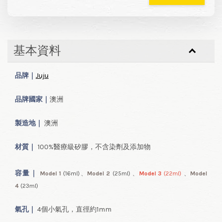
基本資料
品牌｜
Juju
品牌國家｜
澳洲
製造地｜
澳洲
材質｜
100%醫療級矽膠，不含染劑及添加物
容量
｜
Model 1
(16ml
)、
Model 2
(25ml
) 、
Model 3
(22ml
)
、
Model
4
(23ml
)
氣孔｜
4個小氣孔，直徑約1mm