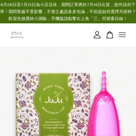
6月28日至7月13日為小店店休，期間訂單將於7月14日出貨，急件請勿下
單！期間客服不受影響，不便之處請多多包涵．不知道如何選擇月經杯？
歡迎先做選杯小測驗，手機版請點擊右上角「三」符號看目錄！
您的購物車目前還是空的。
繼續購物