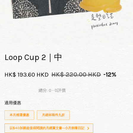
Loop Cup 2｜中
HK$ 193.60 HKD
HK$ 220.00 HKD
-12%
總分:
0
-
0
評價
適用優惠
本月精選優惠
月經杯兩件九折
以$40加購超值得閱讀的月經圖文書—小月飼養日記