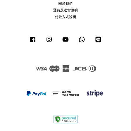
關於我們
運費及送貨說明
付款方式說明
Facebook
Instagram
YouTube
Whatsapp
Line
Visa
Master
American
JCB
Diners
Express
Club