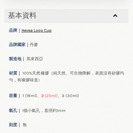
基本資料
品牌｜
Hevea Loop Cup
品牌國家｜
丹麥
製造地｜
馬來西亞
材質｜
100%天然橡膠
（純天然、可生物降解，表面沒有矽膠均
勻，有橡膠味道）
容量
｜
1
(18ml
)、
2
(25ml
)
、
3
(30ml
)
氣孔｜
1個小氣孔，直徑約1mm
刻度｜
無