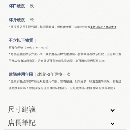
杯口
硬度｜
軟
杯身硬度｜
軟
* 硬度是店長主觀判斷，無測量數據，僅供參考喔！
詳細比較請看
走塑日誌的月經杯實測
。
不含以下物質｜
有毒化學物（Toxic
chemicals）
* 每個品牌的標示方法不同，我們將各品牌官網強調不含的內容都標示於此，沒有列出並
不代表含有該項物質。若有疑慮可直接向品牌詢問，亦可聯絡我們幫您查詢。
建議使用年限｜
建議1-2年更換一次
* 並非所有品牌都有硬性規範使用年限，若有破損、刮痕過多、味道過重等情況，都會建
議更換新杯喔！雖然環保是使用月經杯的初心，但照顧好自己的身體還是很重要的:)
尺寸建議
店長筆記