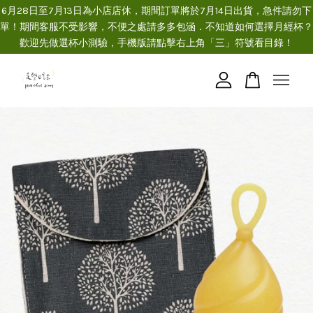
6月28日至7月13日為小店店休，期間訂單將於7月14日出貨，急件請勿下
單！期間客服不受影響，不便之處請多多包涵．不知道如何選擇月經杯？
歡迎先做選杯小測驗，手機版請點擊右上角「三」符號看目錄！
您的購物車目前還是空的。
繼續購物