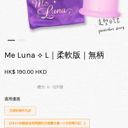
Me Luna ⟡ L｜柔軟版｜無柄
HK$ 190.00 HKD
總分:
0
-
0
評價
適用優惠
月經杯兩件九折
以$40加購超值得閱讀的月經圖文書—小月飼養日記