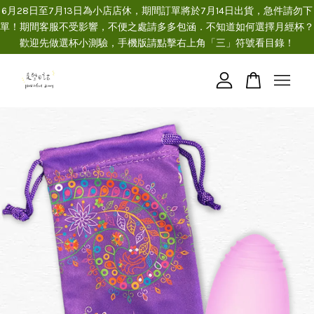
6月28日至7月13日為小店店休，期間訂單將於7月14日出貨，急件請勿下
單！期間客服不受影響，不便之處請多多包涵．不知道如何選擇月經杯？
歡迎先做選杯小測驗，手機版請點擊右上角「三」符號看目錄！
您的購物車目前還是空的。
繼續購物