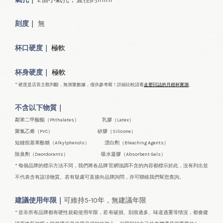
刻度｜
無
極軟
杯口
硬度｜
極軟
杯身硬度｜
* 硬度是店長主觀判斷，無測量數據，僅供參考喔！詳細比較請看
走塑日誌的月經杯實測
。
不含以下物質｜
鄰苯二甲酸酯（Phthalates） 乳膠（Latex）
聚氯乙烯（PVC） 矽膠（Silicone）
短鏈烷基苯酚類（Alkylphenols） 漂白劑（Bleaching Agents）
除臭劑（Deordorants） 吸水凝膠（Absorbent Gels）
* 每個品牌的標示方法不同，我們將各品牌官網強調不含的內容都標示於此，沒有列出並
不代表含有該項物質。若有疑慮可直接向品牌詢問，亦可聯絡我們幫您查詢。
建議使用年限｜
可維持5-10年，無建議年限
* 並非所有品牌都有硬性規範使用年限，若有破損、刮痕過多、味道過重等情況，都會建