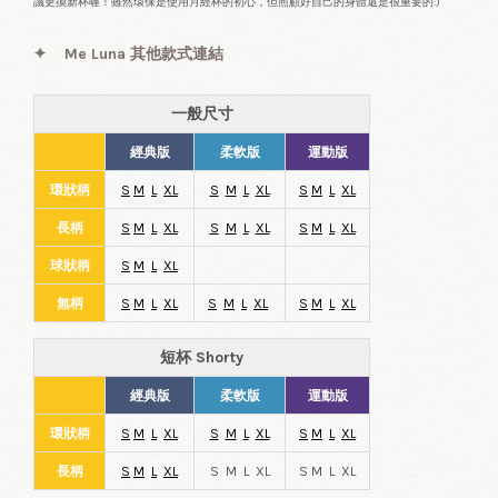
議更換新杯喔！雖然環保是使用月經杯的初心，但照顧好自己的身體還是很重要的:)
✦
Me Luna 其他款式連結
一般尺寸
經典版
柔軟版
運動版
環狀柄
S
M
L
XL
S
M
L
XL
S
M
L
XL
長柄
S
M
L
XL
S
M
L
XL
S
M
L
XL
球狀柄
S
M
L
XL
無柄
S
M
L
XL
S
M
L
XL
S
M
L
XL
短杯 Shorty
經典版
柔軟版
運動版
環狀柄
S
M
L
XL
S
M
L
XL
S
M
L
XL
長柄
S
M
L
XL
S M L XL
S M L XL