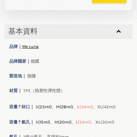
基本資料
品牌｜
Me Luna
品牌國家｜
德國
製造地｜
德國
材質｜
TPE（熱塑性彈性體）
容量
⇡
杯口｜
S
(23ml
)
、
M
(28ml
)
、
L
(34ml
)
、
XL
(42ml
)
容量
⇡
氣
孔｜
S
(15ml
)
、
M
(20ml
)
、
L
(24ml
)
、
XL
(30ml
)
氣孔｜
2個小氣孔，直徑約1mm