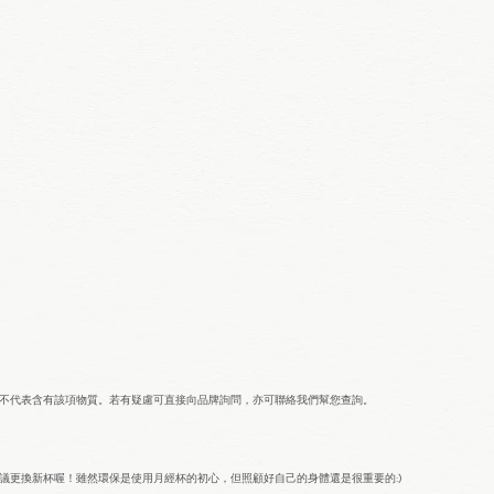
並不代表含有該項物質。若有疑慮可直接向品牌詢問，亦可聯絡我們幫您查詢。
議更換新杯喔！雖然環保是使用月經杯的初心，但照顧好自己的身體還是很重要的:)