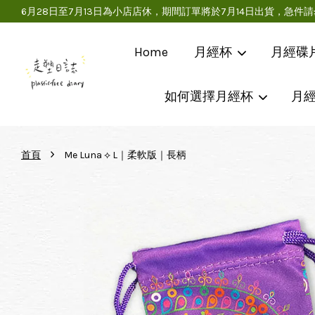
6月28日至7月13日為小店店休，期間訂單將於7月14日出貨，
Home
月經杯
月經碟
如何選擇月經杯
月
›
首頁
Me Luna ⟡ L｜柔軟版｜長柄