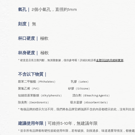
氣孔｜
2個小氣孔，直徑約1mm
刻度｜
無
杯口
硬度｜
極軟
杯身硬度｜
極軟
* 硬度是店長主觀判斷，無測量數據，僅供參考喔！詳細比較請看
走塑日誌的月經杯實測
。
不含以下物質｜
鄰苯二甲酸酯（Phthalates） 乳膠（Latex）
聚氯乙烯（PVC） 矽膠（Silicone）
短鏈烷基苯酚類（Alkylphenols） 漂白劑（Bleaching Agents）
除臭劑（Deordorants） 吸水凝膠（Absorbent Gels）
* 每個品牌的標示方法不同，我們將各品牌官網強調不含的內容都標示於此，沒有列出
建議使用年限｜
可維持5-10年，無建議年限
* 並非所有品牌都有硬性規範使用年限，若有破損、刮痕過多、味道過重等情況，都會建