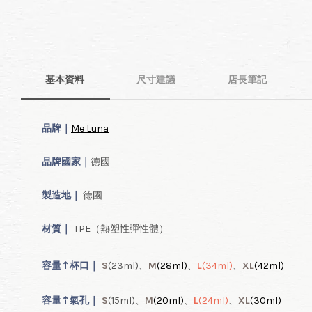
凱娜｜完勝！生理期－小
月飼養日記
-
+
HK$ 40.00 HKD
HK$ 80.00 HKD
基本資料
尺寸建議
店長筆記
加入購物車
品牌｜
Me Luna
品牌國家｜
德國
製造地｜
德國
材質｜
TPE（熱塑性彈性體）
容量
⇡
杯口｜
S
(23ml
)、
M
(28ml
)
、
L
(34ml
)
、
XL
(42ml
)
容量
⇡
氣
孔｜
S
(15ml
)、
M
(20ml
)
、
L
(24ml
)
、
XL
(30ml
)