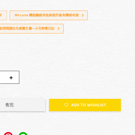
折
Me Luna 機能纖維布收納袋升級有機棉布袋
超值得閱讀的月經圖文書—小月飼養日記
+
售完
ADD TO WISHLIST