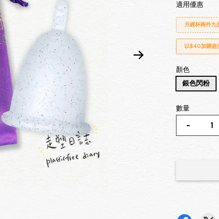
適用優惠
月經杯兩件九
以$40加購
顏色
銀色閃粉
數量
-