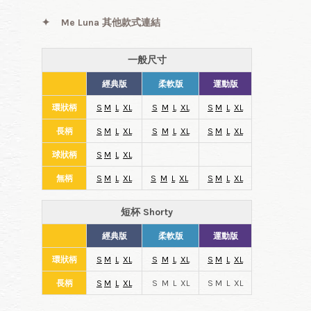
✦
Me Luna 其他款式連結
一般尺寸
經典版
柔軟版
運動版
環狀柄
S
M
L
XL
S
M
L
XL
S
M
L
XL
長柄
S
M
L
XL
S
M
L
XL
S
M
L
XL
球狀柄
S
M
L
XL
無柄
S
M
L
XL
S
M
L
XL
S
M
L
XL
短杯 Shorty
經典版
柔軟版
運動版
環狀柄
S
M
L
XL
S
M
L
XL
S
M
L
XL
長柄
S
M
L
XL
S M L XL
S M L XL