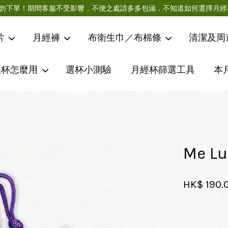
急件請勿下單！期間客服不受影響，不便之處請多多包涵．不知道如何選擇
片
月經褲
布衛生巾／布棉條
清潔及周
經杯怎麼用
選杯小測驗
月經杯篩選工具
本
您的購物車目前還是空的。
繼續購物
Me 
HK$ 190.