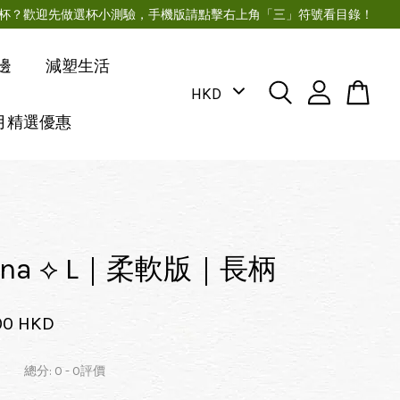
月經杯？歡迎先做選杯小測驗，手機版請點擊右上角「三」符號看目錄！
邊
減塑生活
月精選優惠
Luna ⟡ L｜柔軟版｜長柄
00 HKD
總分:
0
-
0
評價