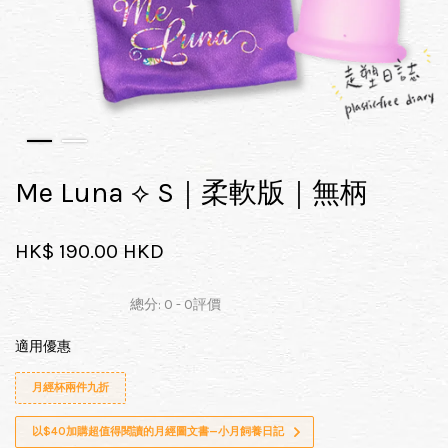
Me Luna ⟡ S｜柔軟版｜無柄
HK$ 190.00 HKD
總分:
0
-
0
評價
適用優惠
月經杯兩件九折
以$40加購超值得閱讀的月經圖文書—小月飼養日記