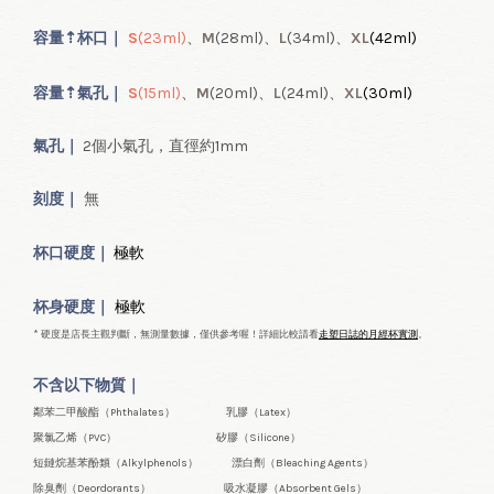
容量
⇡
杯口｜
S
(23ml
)
、
M
(28ml
)、
L
(34ml
)、
XL
(42ml
)
容量
⇡
氣
孔｜
S
(15ml
)
、
M
(20ml
)、
L
(24ml
)、
XL
(30ml
)
氣孔｜
2個小氣孔，直徑約1mm
刻度｜
無
極軟
杯口
硬度｜
極軟
杯身硬度｜
* 硬度是店長主觀判斷，無測量數據，僅供參考喔！詳細比較請看
走塑日誌的月經杯實測
。
不含以下物質｜
鄰苯二甲酸酯（Phthalates） 乳膠（Latex）
聚氯乙烯（PVC） 矽膠（Silicone）
短鏈烷基苯酚類（Alkylphenols） 漂白劑（Bleaching Agents）
除臭劑（Deordorants） 吸水凝膠（Absorbent Gels）