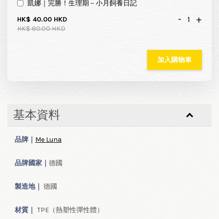
凱娜｜完勝！生理期－小月飼養日記
-
+
HK$ 40.00 HKD
HK$ 80.00 HKD
加入購物車
基本資料
品牌｜
Me Luna
品牌國家｜
德國
製造地｜
德國
材質｜
TPE（熱塑性彈性體）