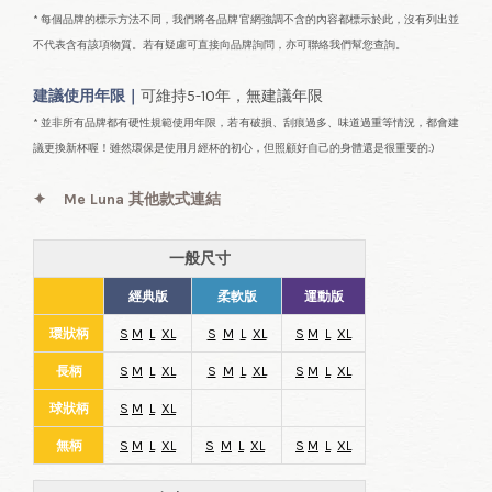
* 每個品牌的標示方法不同，我們將各品牌官網強調不含的內容都標示於此，沒有列出並
不代表含有該項物質。若有疑慮可直接向品牌詢問，亦可聯絡我們幫您查詢。
建議使用年限｜
可維持5-10年，無建議年限
* 並非所有品牌都有硬性規範使用年限，若有破損、刮痕過多、味道過重等情況，都會建
議更換新杯喔！雖然環保是使用月經杯的初心，但照顧好自己的身體還是很重要的:)
✦
Me Luna 其他款式連結
一般尺寸
經典版
柔軟版
運動版
環狀柄
S
M
L
XL
S
M
L
XL
S
M
L
XL
長柄
S
M
L
XL
S
M
L
XL
S
M
L
XL
球狀柄
S
M
L
XL
無柄
S
M
L
XL
S
M
L
XL
S
M
L
XL