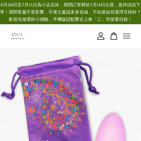
6月28日至7月13日為小店店休，期間訂單將於7月14日出貨，急件請勿下
單！期間客服不受影響，不便之處請多多包涵．不知道如何選擇月經杯？
歡迎先做選杯小測驗，手機版請點擊右上角「三」符號看目錄！
您的購物車目前還是空的。
繼續購物