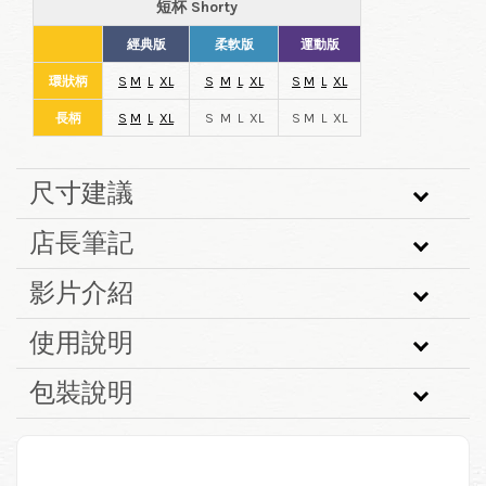
短杯 Shorty
經典版
柔軟版
運動版
環狀柄
S
M
L
XL
S
M
L
XL
S
M
L
XL
長柄
S
M
L
XL
S M L XL
S M L XL
尺寸建議
店長筆記
影片介紹
使用說明
包裝說明