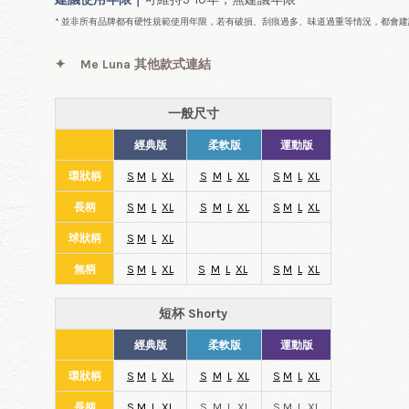
* 並非所有品牌都有硬性規範使用年限，若有破損、刮痕過多、味道過重等情況，都會建
✦
Me Luna 其他款式連結
一般尺寸
經典版
柔軟版
運動版
環狀柄
S
M
L
XL
S
M
L
XL
S
M
L
XL
長柄
S
M
L
XL
S
M
L
XL
S
M
L
XL
球狀柄
S
M
L
XL
無柄
S
M
L
XL
S
M
L
XL
S
M
L
XL
短杯 Shorty
經典版
柔軟版
運動版
環狀柄
S
M
L
XL
S
M
L
XL
S
M
L
XL
長柄
S
M
L
XL
S M L XL
S M L XL