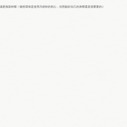
議更換新杯喔！雖然環保是使用月經杯的初心，但照顧好自己的身體還是很重要的:)