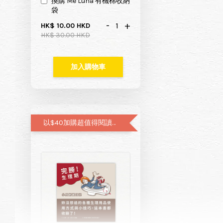
換購 Me Luna 有機棉收納
袋
-
+
HK$ 10.00 HKD
HK$ 30.00 HKD
加入購物車
以$40加購超值得閱讀的月經圖文書—小月飼養日記