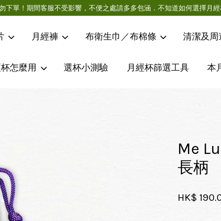
急件請勿下單！期間客服不受影響，不便之處請多多包涵．不知道如何選擇
片
月經褲
布衛生巾／布棉條
清潔及周
經杯怎麼用
選杯小測驗
月經杯篩選工具
本
您的購物車目前還是空的。
繼續購物
Me L
長柄
HK$ 190.