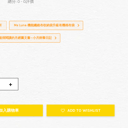
總分:
0
-
0
評價
折
Me Luna 機能纖維布收納袋升級有機棉布袋
超值得閱讀的月經圖文書—小月飼養日記
+
加入購物車
ADD TO WISHLIST