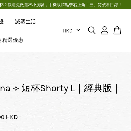
月經杯？歡迎先做選杯小測驗，手機版請點擊右上角「三」符號看目錄！
邊
減塑生活
月精選優惠
una ⟡ 短杯Shorty L｜經典版｜
00 HKD