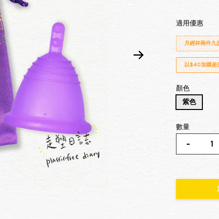
適用優惠
月經杯兩件九
以$40加購
顏色
紫色
數量
-