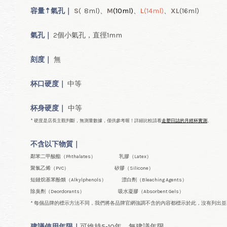
容量
⇡
氣
孔｜
S
( 8ml
)、
M
(10ml
)
、
L
(14ml
)
、
XL
(16ml
)
氣孔｜
2個小氣孔，直徑1mm
刻度｜
無
杯口
硬度｜
中等
杯身硬度｜
中等
* 硬度是店長主觀判斷，無測量數據，僅供參考喔！詳細比較請看
走塑日誌的月經杯實測
。
不含以下物質｜
鄰苯二甲酸酯（Phthalates） 乳膠（Latex）
聚氯乙烯（PVC） 矽膠（Silicone）
短鏈烷基苯酚類（Alkylphenols） 漂白劑（Bleaching Agents）
除臭劑（Deordorants） 吸水凝膠（Absorbent Gels）
* 每個品牌的標示方法不同，我們將各品牌官網強調不含的內容都標示於此，沒有列出
建議使用年限｜
可維持5-10年
，無建議年限