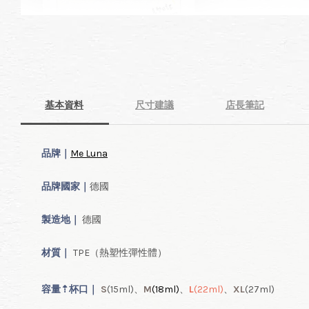
凱娜｜完勝！生理期－小
月飼養日記
-
+
HK$ 40.00 HKD
HK$ 80.00 HKD
基本資料
尺寸建議
店長筆記
加入購物車
品牌｜
Me Luna
品牌國家｜
德國
製造地｜
德國
材質｜
TPE（熱塑性彈性體）
容量
⇡
杯口｜
S
(15ml
)、
M
(18ml
)
、
L
(22ml
)
、
XL
(27ml
)