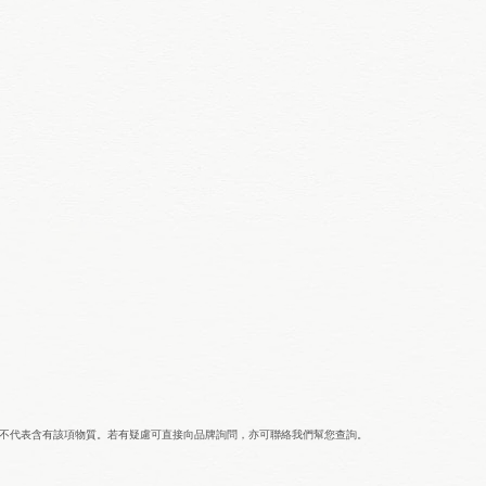
並不代表含有該項物質。若有疑慮可直接向品牌詢問，亦可聯絡我們幫您查詢。