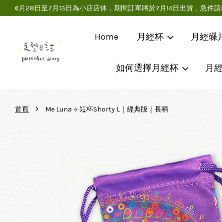
6月28日至7月13日為小店店休，期間訂單將於7月14日出貨，
Home
月經杯
月經碟
如何選擇月經杯
月
›
首頁
Me Luna ⟡ 短杯Shorty L｜經典版｜長柄