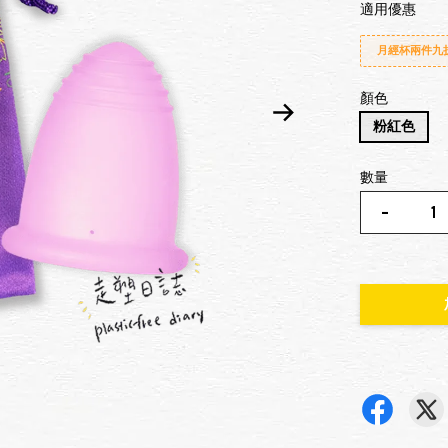
適用優惠
月經杯兩件九
顏色
粉紅色
數量
-