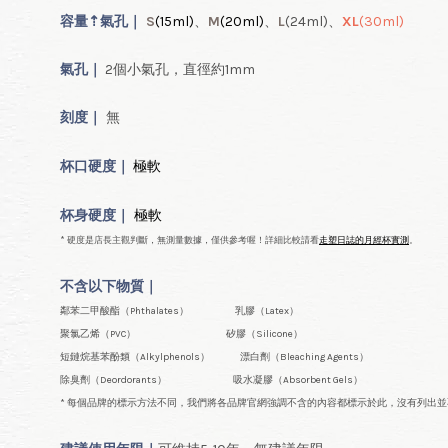
容量
⇡
氣
孔｜
S
(15ml
)
、
M
(20ml
)
、
L
(24ml
)、
XL
(30ml
)
氣孔｜
2個小氣孔，直徑約1mm
刻度｜
無
極軟
杯口
硬度｜
極軟
杯身硬度｜
* 硬度是店長主觀判斷，無測量數據，僅供參考喔！詳細比較請看
走塑日誌的月經杯實測
。
不含以下物質｜
鄰苯二甲酸酯（Phthalates） 乳膠（Latex）
聚氯乙烯（PVC） 矽膠（Silicone）
短鏈烷基苯酚類（Alkylphenols） 漂白劑（Bleaching Agents）
除臭劑（Deordorants） 吸水凝膠（Absorbent Gels）
* 每個品牌的標示方法不同，我們將各品牌官網強調不含的內容都標示於此，沒有列出