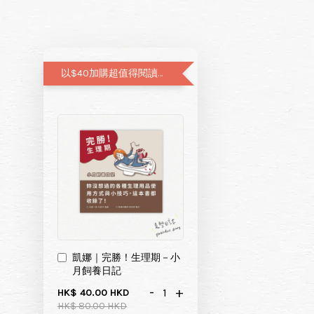
以$40加購超值得閱讀的月經圖文書—小月飼養日記
凱娜｜完勝！生理期－小
月飼養日記
-
+
HK$ 40.00 HKD
HK$ 80.00 HKD