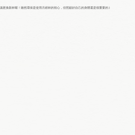
議更換新杯喔！雖然環保是使用月經杯的初心，但照顧好自己的身體還是很重要的:)