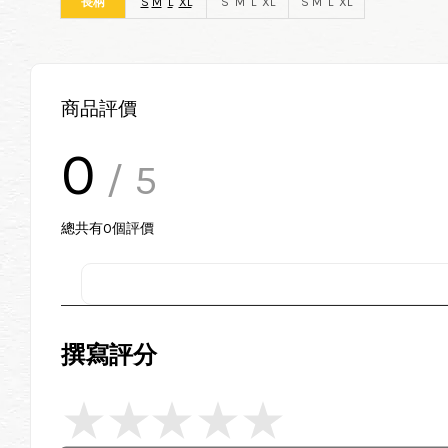
長柄
S
M
L
XL
S M L XL
S M L XL
商品評價
0
/ 5
總共有
0
個評價
撰寫評分