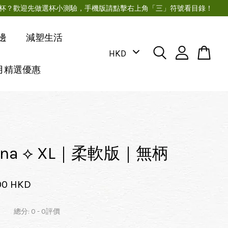
月經杯？歡迎先做選杯小測驗，手機版請點擊右上角「三」符號看目錄！
邊
減塑生活
月精選優惠
Luna ⟡ XL｜柔軟版｜無柄
00 HKD
總分:
0
-
0
評價