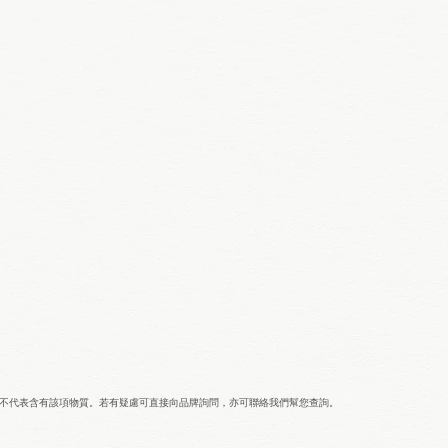
並不代表含有該項物質。若有疑慮可直接向品牌詢問，亦可聯絡我們幫您查詢。