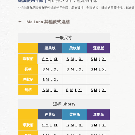
建議使用年限｜
可維持5-10年，無建議年限
* 並非所有品牌都有硬性規範使用年限，若有破損、刮痕過多、味道過重等情況，都會建
✦
Me Luna 其他款式連結
一般尺寸
經典版
柔軟版
運動版
環狀柄
S
M
L
XL
S
M
L
XL
S
M
L
XL
長柄
S
M
L
XL
S
M
L
XL
S
M
L
XL
球狀柄
S
M
L
XL
無柄
S
M
L
XL
S
M
L
XL
S
M
L
XL
短杯 Shorty
經典版
柔軟版
運動版
環狀柄
S
M
L
XL
S
M
L
XL
S
M
L
XL