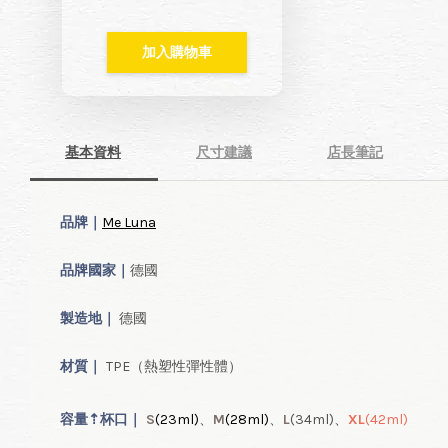
加入購物車
基本資料
尺寸建議
店長筆記
品牌｜
Me Luna
品牌國家｜
德國
製造地｜
德國
材質｜
TPE（熱塑性彈性體）
容量
⇡
杯口｜
S
(23ml
)
、
M
(28ml
)
、
L
(34ml
)、
XL
(42ml
)