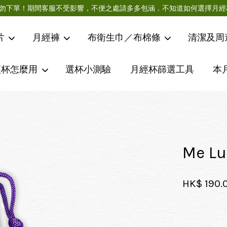
急件請勿下單！期間客服不受影響，不便之處請多多包涵．不知道如何選擇
片
月經褲
布衛生巾／布棉條
清潔及周
經杯怎麼用
選杯小測驗
月經杯篩選工具
本
您的購物車目前還是空的。
繼續購物
Me 
HK$ 190.