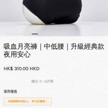
吸血月亮褲｜中低腰｜升級經典款
夜用安心
HK$ 310.00 HKD
總分:
0
-
0
評價
適用優惠
月經褲兩件或以上，享九折優惠！