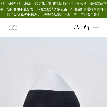
6月28日至7月13日為小店店休，期間訂單將於7月14日出貨，急件請勿下
單！期間客服不受影響，不便之處請多多包涵．不知道如何選擇月經杯？
歡迎先做選杯小測驗，手機版請點擊右上角「三」符號看目錄！
您的購物車目前還是空的。
繼續購物