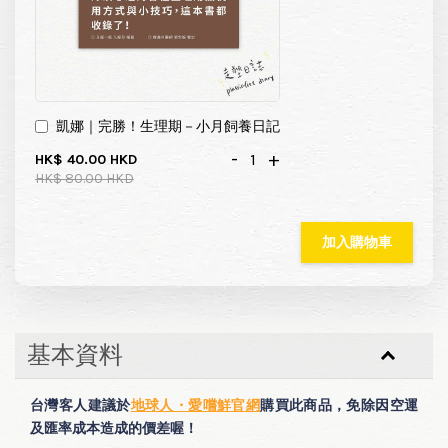
凱娜｜完勝！生理期－小月飼養日記
-
+
HK$ 40.00 HKD
HK$ 80.00 HKD
加入購物車
基本資料
台灣客人建議於
地球人・愛嚐鮮官網
購買此商品，免除因空運
及匯率成本造成的價差喔！