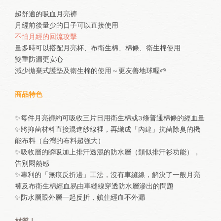
超舒適的吸血月亮褲
月經前後量少的日子可以直接使用
不怕月經的回流攻擊
量多時可以搭配月亮杯、布衛生棉、棉條、衛生棉使用
雙重防漏更安心
減少拋棄式護墊及衛生棉的使用～更友善地球喔🌱
商品特色
✨每件月亮褲約可吸收三片日用衛生棉或3條普通棉條的經血量
✨將抑菌材料直接混進紗線裡，再織成「內建」抗菌除臭的機
能布料（台灣的布料超強大）
✨吸收層的瞬吸加上排汗透濕的防水層（類似排汗衫功能），
告別悶熱感
✨專利的「無痕反折邊」工法，沒有車縫線，解決了一般月亮
褲及布衛生棉經血易由車縫線穿透防水層滲出的問題
✨防水層跟外層一起反折，鎖住經血不外漏