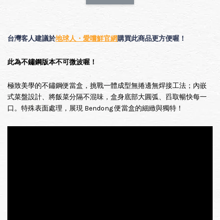
凱娜｜完勝！生理期－小月飼養日記
-
+
HK$ 40.00 HKD
HK$ 80.00 HKD
台灣客人建議於
地球人・愛嚐鮮官網
購買此商品更方便喔！
此為不鏽鋼版本不可微波喔！
加入購物車
極致美學的不鏽鋼便當盒，挑戰一體成型無捲邊無焊接工法；內嵌
式菜盤設計、將飯菜分隔不混味，盒身底部大圓弧、舀取暢快每一
口。特殊表面處理，展現 Bendong 便當盒的細緻與獨特！