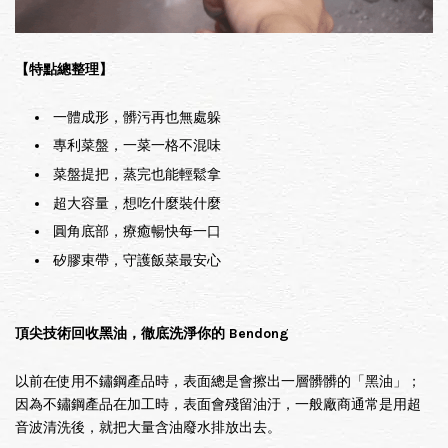
【特點總整理】
一體成形，髒污再也無處躲
專利菜盤，一菜一格不混味
菜盤提把，蒸完也能輕鬆拿
超大容量，想吃什麼裝什麼
圓角底部，療癒暢快每一口
矽膠束帶，守護飯菜最安心
頂尖技術回收黑油，徹底洗淨你的 Bendong
以前在使用不鏽鋼產品時，表面總是會擦出一層髒髒的「黑油」；
因為不鏽鋼產品在加工時，表面會殘留油汙，一般廠商通常是用超
音波清洗後，就把大量含油廢水排放出去。