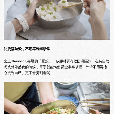
防燙隔熱殼，不用再練鐵砂掌
套上 Bendong 專屬的「蛋殼」，矽膠材質有效防滑隔熱，在裝自助
餐或外帶熱食的時候，單手就能將便當盒牢牢掌握，外帶不用再擔
心燙到自己、更不會燙到老闆！