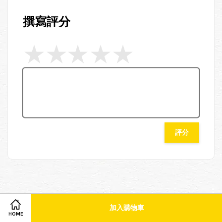
撰寫評分
評分
You may also like
加入購物車
Share on Facebook
Share on Twitter
HOME