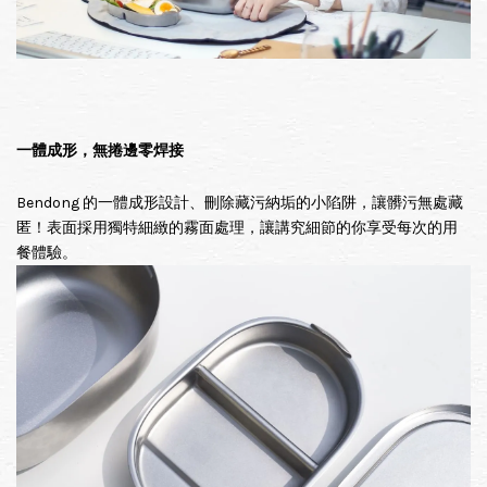
一體成形，無捲邊零焊接
Bendong 的一體成形設計、刪除藏污納垢的小陷阱，讓髒污無處藏
匿！表面採用獨特細緻的霧面處理，讓講究細節的你享受每次的用
餐體驗。