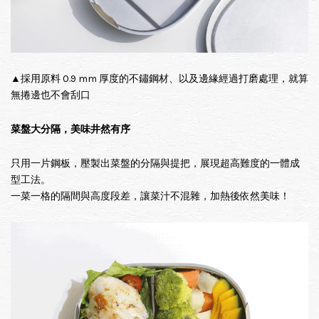
▲採用原料 0.9 mm 厚度的不鏽鋼材、以及邊緣經過打磨處理，就算
無捲邊也不會刮口
菜盤大分隔，美味井然有序
只用一片鋼板，壓製出菜盤的分隔與提把，展現超高難度的一體成
型工法。
一菜一格的隔間與高度段差，讓菜汁不混雜，加熱後依然美味！