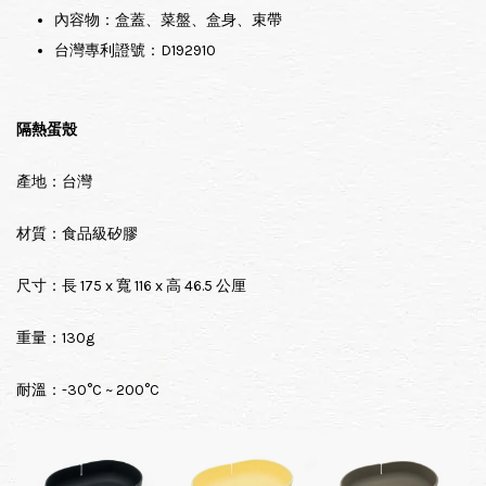
內容物：盒蓋、菜盤、盒身、束帶
台灣專利證號：D192910
隔熱蛋殼
產地：台灣
材質：食品級矽膠
尺寸：長 175 x 寬 116 x 高 46.5 公厘
重量：130g
耐溫：-30°C ~ 200°C