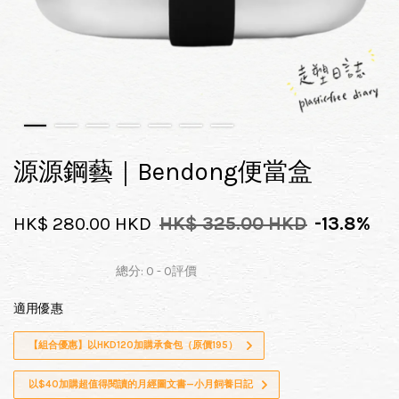
源源鋼藝｜Bendong便當盒
HK$ 280.00 HKD
HK$ 325.00 HKD
-13.8%
總分:
0
-
0
評價
適用優惠
【組合優惠】以HKD120加購承食包（原價195）
以$40加購超值得閱讀的月經圖文書—小月飼養日記