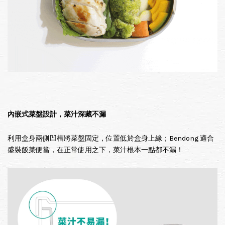
內嵌式菜盤設計，菜汁深藏不漏
利用盒身兩側凹槽將菜盤固定，位置低於盒身上緣；Bendong 適合
盛裝飯菜便當，在正常使用之下，菜汁根本一點都不漏！