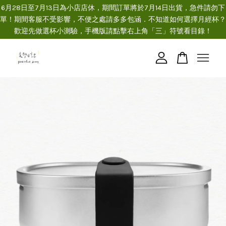
6月28日至7月13日為小店店休，期間訂單將於7月14日出貨，急件請勿下
單！期間客服不受影響，不便之處請多多包涵．不知道如何選擇月經杯？
歡迎先做選杯小測驗，手機版請點擊右上角「三」符號看目錄！
您的購物車目前還是空的。
繼續購物