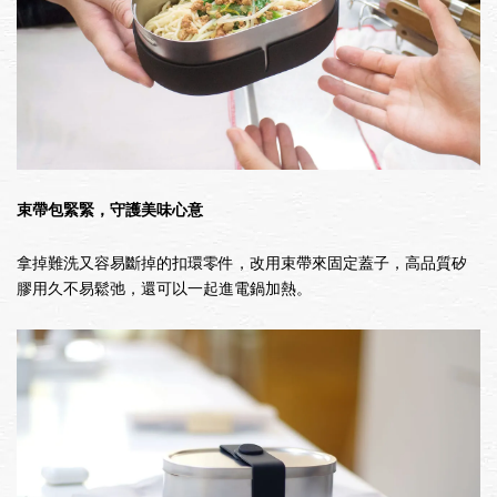
束帶包緊緊，守護美味心意
拿掉難洗又容易斷掉的扣環零件，改用束帶來固定蓋子，高品質矽
膠用久不易鬆弛，還可以一起進電鍋加熱。