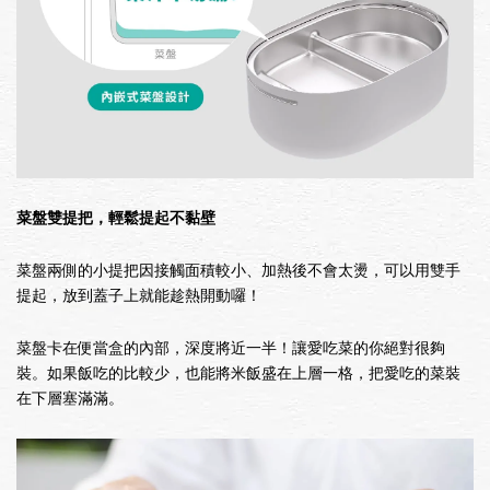
菜盤雙提把，輕鬆提起不黏壁
菜盤兩側的小提把因接觸面積較小、加熱後不會太燙，可以用雙手
提起，放到蓋子上就能趁熱開動囉！
菜盤卡在便當盒的內部，深度將近一半！讓愛吃菜的你絕對很夠
裝。如果飯吃的比較少，也能將米飯盛在上層一格，把愛吃的菜裝
在下層塞滿滿。