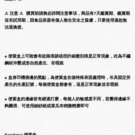
⚠ 注意 ⚠
購買前請務必詳閱注意事項，商品有7天鑑賞期、鑑賞期
並非試用期，因食品容器有個人衛生安全之疑慮，只要使用過恕無
法退換貨。
※
便當盒上可能會有紋路痕跡或些許細微刮痕是正常現象，此為不鏽
鋼材沖壓成形自然產生、非瑕疵
※
盒身凹槽側邊的黑點，為便當盒在做特殊表面處理時，吊具固定所
產生的生產記號，每個便當盒都會有，這是正常現象並非瑕疵
※
便當盒的邊緣皆有經過打磨，每個人的敏感度不同，若覺得邊緣不
夠圓滑、可使用細砂紙或菜瓜布稍微輕磨即可
Bendong 便當盒